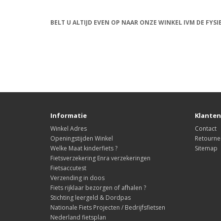
BELT U ALTIJD EVEN OP NAAR ONZE WINKEL IVM DE FYS
Informatie
Klanten
Winkel Adres
Contact
Openingstijden Winkel
Retourne
Welke Maat kinderfiets ?
Sitemap
Fietsverzekering Enra verzekeringen
Fietsaccutest
Verzending in doos
Fiets rijklaar bezorgen of afhalen ?
Stichting leergeld & Dordpas
Nationale Fiets Projecten / Bedrijfsfietsen
Nederland fietsplan