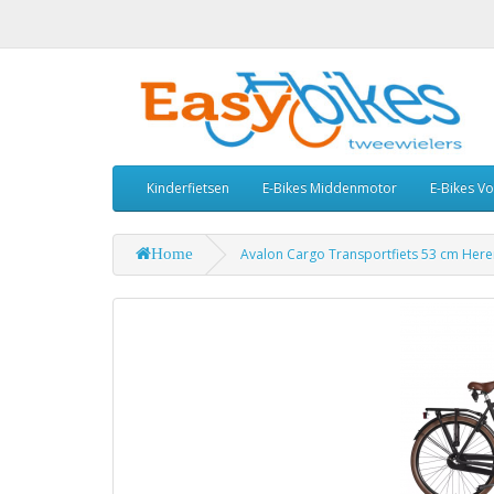
Kinderfietsen
E-Bikes Middenmotor
E-Bikes V
Home
Avalon Cargo Transportfiets 53 cm Her