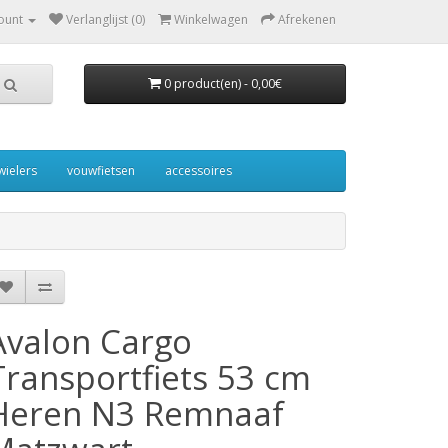
ount
Verlanglijst (0)
Winkelwagen
Afrekenen
0 product(en) - 0,00€
wielers
vouwfietsen
accessoires
Avalon Cargo
Transportfiets 53 cm
Heren N3 Remnaaf