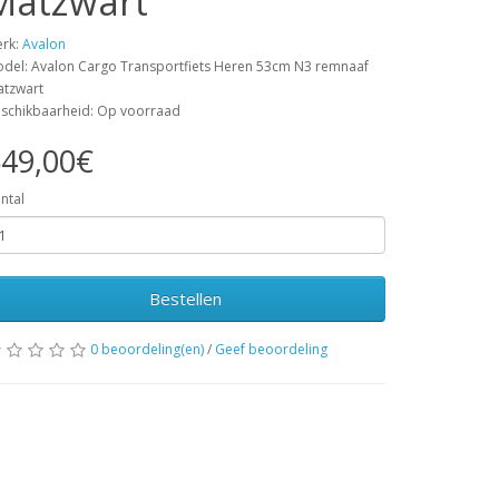
Matzwart
rk:
Avalon
del: Avalon Cargo Transportfiets Heren 53cm N3 remnaaf
tzwart
schikbaarheid: Op voorraad
49,00€
ntal
Bestellen
0 beoordeling(en)
/
Geef beoordeling