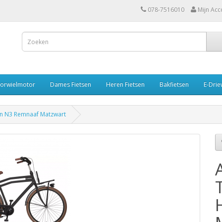
078-7516010
Mijn Acc
oorwielmotor
Dames Fietsen
Heren Fietsen
Bakfietsen
E-Drie
en N3 Remnaaf Matzwart