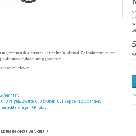
Me
Mo
ma
Be
5
 of nog even naar de supermarkt. Je fiets kan het allemaal. De handremmen en drie
Aa
ij in alle omstandigheden stevig geparkeerd.
ellingen/rollerbrakes
R3/remnaaf.
i G13 velgen, Zwarte G13 spaken, CST Zeppelin 2.0 banden,
 en achterdrager, ART slot.
RDEN IN ONZE WINKEL!!!!