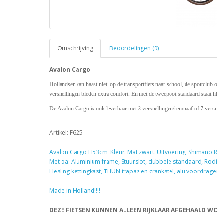
Omschrijving
Beoordelingen (0)
Avalon Cargo
Hollandser kan haast niet, op de transportfiets naar school, de sportclub
versnellingen bieden extra comfort. En met de tweepoot standaard staat h
De Avalon Cargo is ook leverbaar met 3 versnellingen/remnaaf of 7 versn
Artikel: F625
Avalon Cargo H53cm. Kleur: Mat zwart. Uitvoering: Shimano 
Met oa: Aluminium frame, Stuurslot, dubbele standaard, Rod
Hesling kettingkast, THUN trapas en crankstel, alu voordrager
Made in Holland!!!!
DEZE FIETSEN KUNNEN ALLEEN RIJKLAAR AFGEHAALD WO