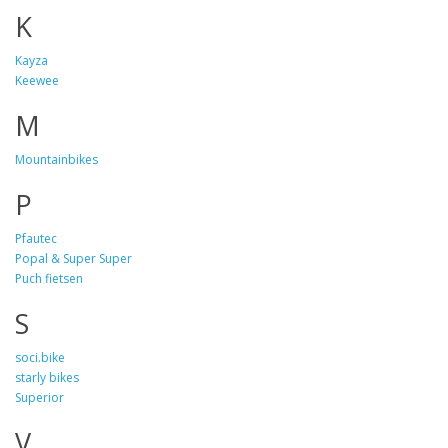
K
Kayza
Keewee
M
Mountainbikes
P
Pfautec
Popal & Super Super
Puch fietsen
S
soci.bike
starly bikes
Superior
V