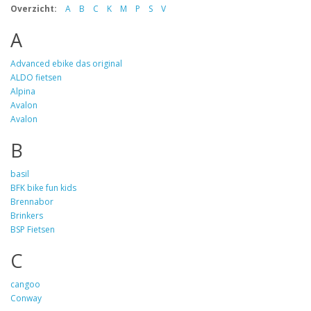
Overzicht:
A
B
C
K
M
P
S
V
A
Advanced ebike das original
ALDO fietsen
Alpina
Avalon
Avalon
B
basil
BFK bike fun kids
Brennabor
Brinkers
BSP Fietsen
C
cangoo
Conway