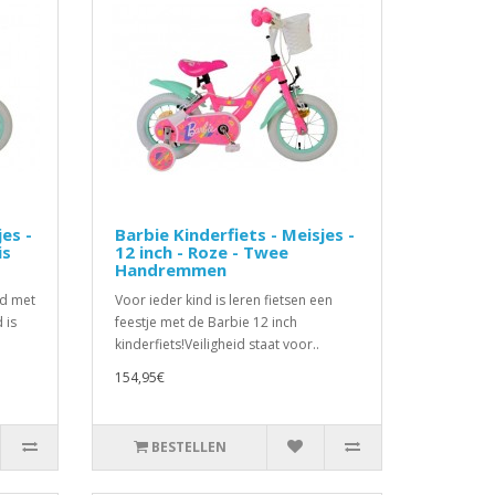
jes -
Barbie Kinderfiets - Meisjes -
is
12 inch - Roze - Twee
Handremmen
rd met
Voor ieder kind is leren fietsen een
 is
feestje met de Barbie 12 inch
kinderfiets!Veiligheid staat voor..
154,95€
BESTELLEN