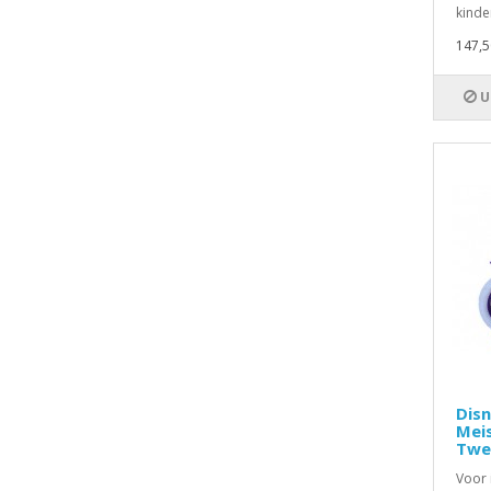
kinder
147,5
U
Disn
Meis
Twe
Voor 