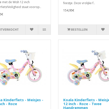
je met de Wish 12 inch
feestje. Deze vrolijke f..
rfiets!Veiligheid staat voorop..
154,95€
5€
ITVERKOCHT
BESTELLEN
a Kinderfiets - Meisjes -
Koala Kinderfiets - Meisj
nch - Roze
12 inch - Roze - Twee
Handremmen