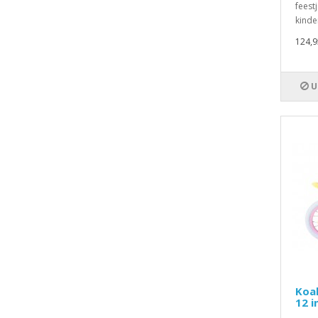
feest
kinde
124,9
U
Koal
12 i