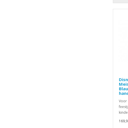
Disn
Meis
Bla
han
Voor 
feest
kinder
169,9