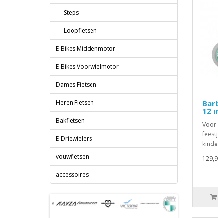
- Steps
- Loopfietsen
E-Bikes Middenmotor
E-Bikes Voorwielmotor
Dames Fietsen
Heren Fietsen
Barb
12 i
Bakfietsen
Voor 
feest
E-Driewielers
kinder
vouwfietsen
129,9
accessoires