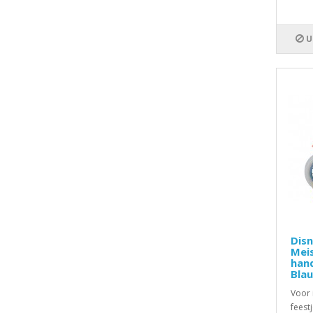
U
Disn
Meis
han
Bla
Voor 
feest