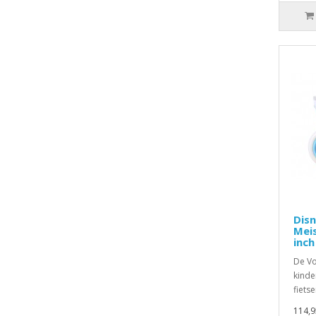
Disn
Meis
inch
De Vo
kinde
fiets
114,9