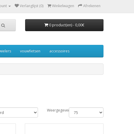
ount
Verlanglijst (0)
Winkelwagen
Afrekenen
0 product(en) - 0,00€
wielers
vouwfietsen
accessoires
Weergegeven: