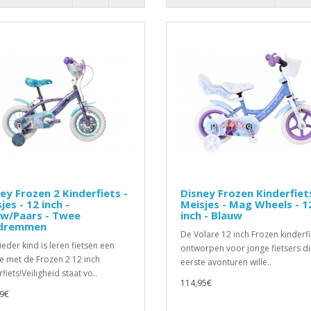
ey Frozen 2 Kinderfiets -
Disney Frozen Kinderfiets
jes - 12 inch -
Meisjes - Mag Wheels - 1
uw/Paars - Twee
inch - Blauw
dremmen
De Volare 12 inch Frozen kinderfi
ieder kind is leren fietsen een
ontworpen voor jonge fietsers d
je met de Frozen 2 12 inch
eerste avonturen wille..
fiets!Veiligheid staat vo..
114,95€
9€