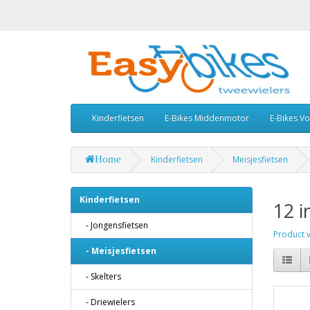
Kinderfietsen
E-Bikes Middenmotor
E-Bikes V
Home
Kinderfietsen
Meisjesfietsen
Kinderfietsen
12 i
- Jongensfietsen
Product ve
- Meisjesfietsen
- Skelters
- Driewielers