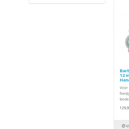
Barb
12 i
Han
Voor 
feest
kinder
129,9
U