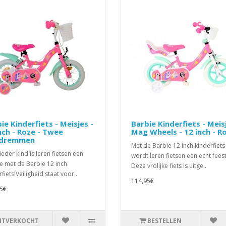
ie Kinderfiets - Meisjes -
Barbie Kinderfiets - Meis
nch - Roze - Twee
Mag Wheels - 12 inch - R
dremmen
Met de Barbie 12 inch kinderfiets
ieder kind is leren fietsen een
wordt leren fietsen een echt feest
je met de Barbie 12 inch
Deze vrolijke fiets is uitge..
fiets!Veiligheid staat voor..
114,95€
5€
ITVERKOCHT
BESTELLEN