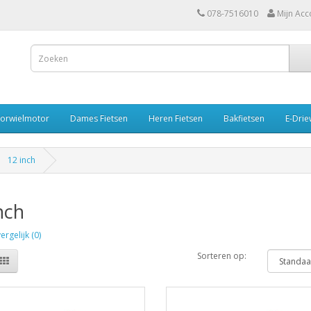
078-7516010
Mijn Acc
oorwielmotor
Dames Fietsen
Heren Fietsen
Bakfietsen
E-Drie
12 inch
nch
rgelijk (0)
Sorteren op: