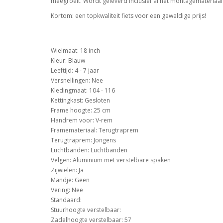
meegroeit. Wordt geleverd inclusief al het montagemateriaal d
Kortom: een topkwaliteit fiets voor een geweldige prijs!
Wielmaat: 18 inch
Kleur: Blauw
Leeftijd: 4 - 7 jaar
Versnellingen: Nee
Kledingmaat: 104 - 116
Kettingkast: Gesloten
Frame hoogte: 25 cm
Handrem voor: V-rem
Framemateriaal: Terugtraprem
Terugtraprem: Jongens
Luchtbanden: Luchtbanden
Velgen: Aluminium met verstelbare spaken
Zijwielen: Ja
Mandje: Geen
Vering: Nee
Standaard:
Stuurhoogte verstelbaar:
Zadelhoogte verstelbaar: 57