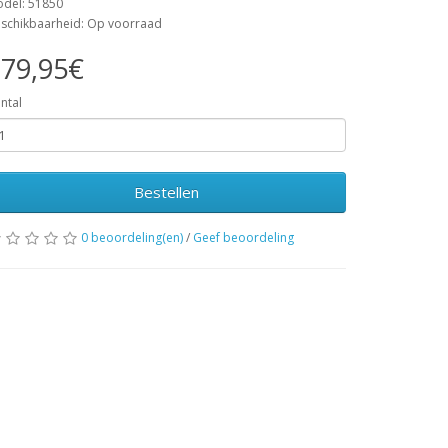
del: 51850
schikbaarheid: Op voorraad
79,95€
ntal
Bestellen
0 beoordeling(en)
/
Geef beoordeling