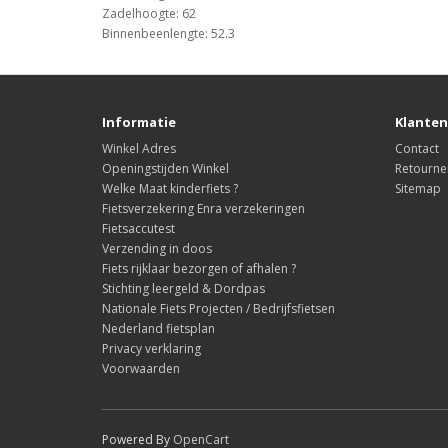
Zadelhoogte: 62
Binnenbeenlengte: 52.3
Informatie
Klanten
Winkel Adres
Contact
Openingstijden Winkel
Retourne
Welke Maat kinderfiets ?
Sitemap
Fietsverzekering Enra verzekeringen
Fietsaccutest
Verzending in doos
Fiets rijklaar bezorgen of afhalen ?
Stichting leergeld & Dordpas
Nationale Fiets Projecten / Bedrijfsfietsen
Nederland fietsplan
Privacy verklaring
Voorwaarden
Powered By
OpenCart