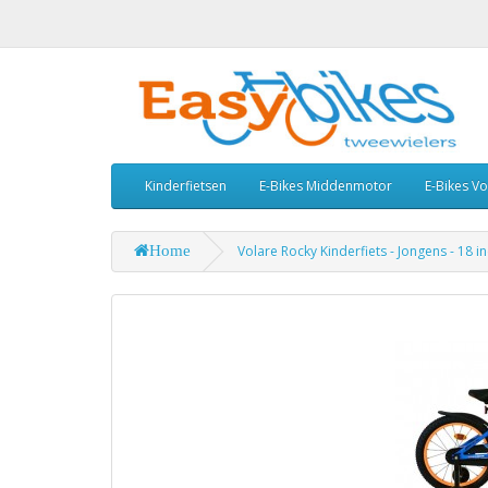
Kinderfietsen
E-Bikes Middenmotor
E-Bikes V
Home
Volare Rocky Kinderfiets - Jongens - 18 i