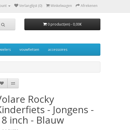
ount
Verlanglijst (0)
Winkelwagen
Afrekenen
0 product(en) - 0,00€
wielers
vouwfietsen
accessoires
Volare Rocky
Kinderfiets - Jongens -
18 inch - Blauw