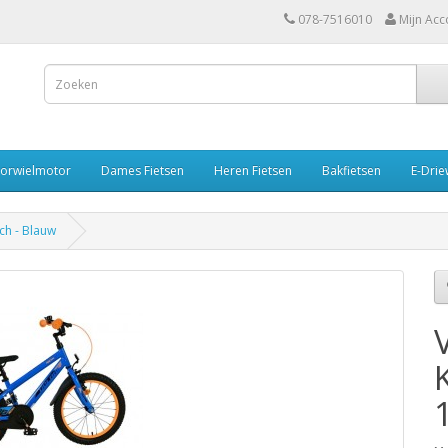
078-7516010
Mijn Acc
oorwielmotor
Dames Fietsen
Heren Fietsen
Bakfietsen
E-Drie
nch - Blauw