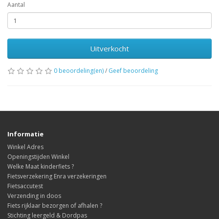
Aantal
Uitverkocht
0 beoordeling(en)
/
Geef beoordeling
Informatie
Winkel Adres
Openingstijden Winkel
Welke Maat kinderfiets ?
Fietsverzekering Enra verzekeringen
Fietsaccutest
Verzending in doos
Fiets rijklaar bezorgen of afhalen ?
Stichting leergeld & Dordpas