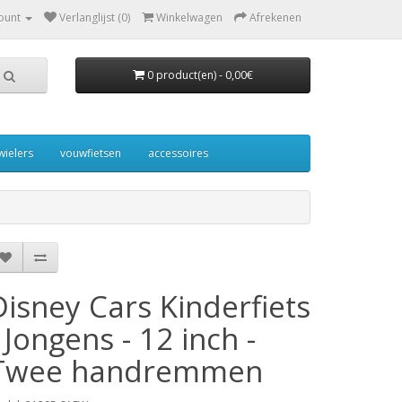
ount
Verlanglijst (0)
Winkelwagen
Afrekenen
0 product(en) - 0,00€
wielers
vouwfietsen
accessoires
Disney Cars Kinderfiets
- Jongens - 12 inch -
Twee handremmen