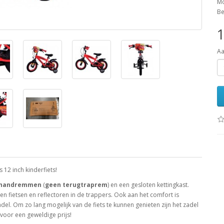
Mo
Be
1
Aa
 12 inch kinderfiets!
 handremmen
(
geen terugtraprem
) en een gesloten kettingkast.
ren fietsen en reflectoren in de trappers. Ook aan het comfort is
el. Om zo lang mogelijk van de fiets te kunnen genieten zijn het zadel
 voor een geweldige prijs!