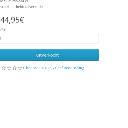
del: 21295-SAFW
schikbaarheid: Uitverkocht
44,95€
ntal
Uitverkocht
0 beoordeling(en)
/
Geef beoordeling