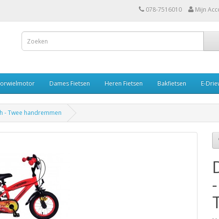
078-7516010
Mijn Acc
oorwielmotor
Dames Fietsen
Heren Fietsen
Bakfietsen
E-Drie
inch - Twee handremmen