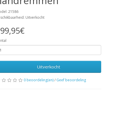
handremmen
del: 21586
schikbaarheid: Uitverkocht
99,95€
ntal
Uitverkocht
0 beoordeling(en)
/
Geef beoordeling