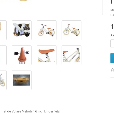
Mo
Be
1
Aa
e met de Volare Melody 16 inch kinderfiets!