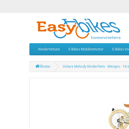
Kinderfietsen
E-Bikes Middenmotor
E-Bikes V
Home
Volare Melody Kinderfiets - Meisjes - 1