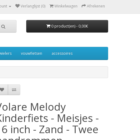
ount
Verlanglijst (0)
Winkelwagen
Afrekenen
0 product(en) - 0,00€
wielers
vouwfietsen
accessoires
Volare Melody
Kinderfiets - Meisjes -
16 inch - Zand - Twee