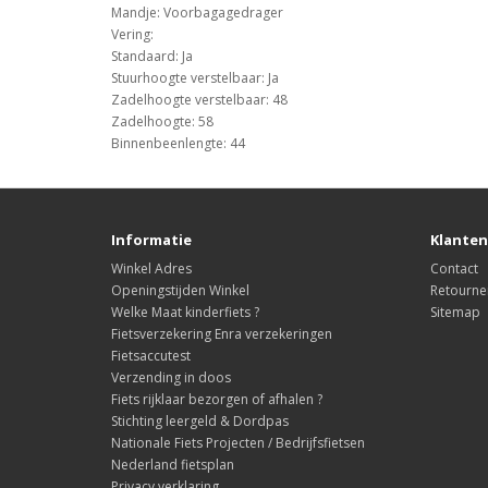
Mandje: Voorbagagedrager
Vering:
Standaard: Ja
Stuurhoogte verstelbaar: Ja
Zadelhoogte verstelbaar: 48
Zadelhoogte: 58
Binnenbeenlengte: 44
Informatie
Klanten
Winkel Adres
Contact
Openingstijden Winkel
Retourne
Welke Maat kinderfiets ?
Sitemap
Fietsverzekering Enra verzekeringen
Fietsaccutest
Verzending in doos
Fiets rijklaar bezorgen of afhalen ?
Stichting leergeld & Dordpas
Nationale Fiets Projecten / Bedrijfsfietsen
Nederland fietsplan
Privacy verklaring