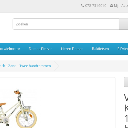
078-7516010
Mijn Acc
oorwielmotor
Dames Fietsen
Heren Fietsen
Bakfietsen
E-Drie
6 inch - Zand - Twee handremmen