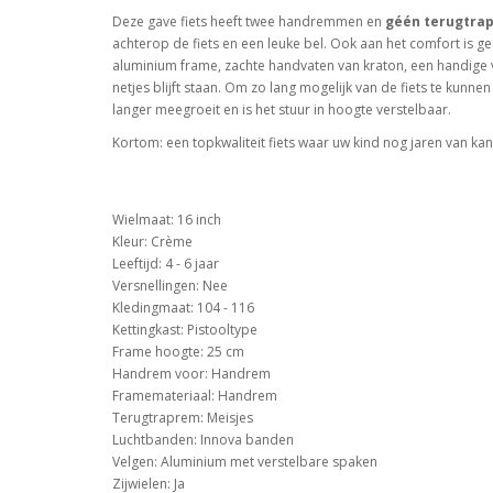
Deze gave fiets heeft twee handremmen en
géén terugtra
achterop de fiets en een leuke bel. Ook aan het comfort is ge
aluminium frame, zachte handvaten van kraton, een handige vo
netjes blijft staan. Om zo lang mogelijk van de fiets te kunn
langer meegroeit en is het stuur in hoogte verstelbaar.
Kortom: een topkwaliteit fiets waar uw kind nog jaren van kan
Wielmaat: 16 inch
Kleur: Crème
Leeftijd: 4 - 6 jaar
Versnellingen: Nee
Kledingmaat: 104 - 116
Kettingkast: Pistooltype
Frame hoogte: 25 cm
Handrem voor: Handrem
Framemateriaal: Handrem
Terugtraprem: Meisjes
Luchtbanden: Innova banden
Velgen: Aluminium met verstelbare spaken
Zijwielen: Ja