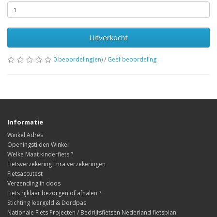
Uitverkocht
0 beoordeling(en)
/
Geef beoordeling
Informatie
Winkel Adres
Openingstijden Winkel
Welke Maat kinderfiets ?
Fietsverzekering Enra verzekeringen
Fietsaccutest
Verzending in doos
Fiets rijklaar bezorgen of afhalen ?
Stichting leergeld & Dordpas
Nationale Fiets Projecten / Bedrijfsfietsen Nederland fietsplan