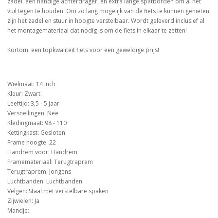
zadel, een handige achterdrager, en extra lange spatborden om al het
vuil tegen te houden. Om zo lang mogelijk van de fiets te kunnen genieten
zijn het zadel en stuur in hoogte verstelbaar. Wordt geleverd inclusief al
het montagemateriaal dat nodig is om de fiets in elkaar te zetten!
Kortom: een topkwaliteit fiets voor een geweldige prijs!
Wielmaat: 14 inch
Kleur: Zwart
Leeftijd: 3,5 - 5 jaar
Versnellingen: Nee
Kledingmaat: 98 - 110
Kettingkast: Gesloten
Frame hoogte: 22
Handrem voor: Handrem
Framemateriaal: Terugtraprem
Terugtraprem: Jongens
Luchtbanden: Luchtbanden
Velgen: Staal met verstelbare spaken
Zijwielen: Ja
Mandje: