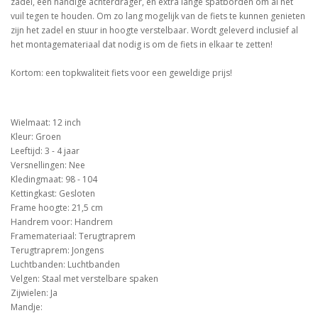
zadel, een handige achterdrager, en extra lange spatborden om al het
vuil tegen te houden. Om zo lang mogelijk van de fiets te kunnen genieten
zijn het zadel en stuur in hoogte verstelbaar. Wordt geleverd inclusief al
het montagemateriaal dat nodig is om de fiets in elkaar te zetten!
Kortom: een topkwaliteit fiets voor een geweldige prijs!
Wielmaat: 12 inch
Kleur: Groen
Leeftijd: 3 - 4 jaar
Versnellingen: Nee
Kledingmaat: 98 - 104
Kettingkast: Gesloten
Frame hoogte: 21,5 cm
Handrem voor: Handrem
Framemateriaal: Terugtraprem
Terugtraprem: Jongens
Luchtbanden: Luchtbanden
Velgen: Staal met verstelbare spaken
Zijwielen: Ja
Mandje: