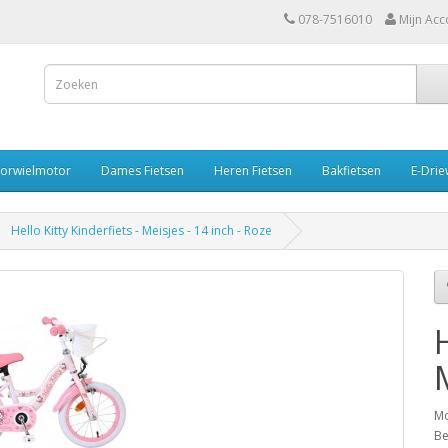
078-7516010
Mijn Acc
oorwielmotor
Dames Fietsen
Heren Fietsen
Bakfietsen
E-Drie
Hello Kitty Kinderfiets - Meisjes - 14 inch - Roze
Mo
Be