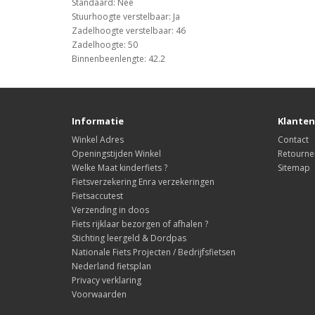
Standaard: Nee
Stuurhoogte verstelbaar: Ja
Zadelhoogte verstelbaar: 46
Zadelhoogte: 50
Binnenbeenlengte: 42.2
Informatie
Klanten
Winkel Adres
Contact
Openingstijden Winkel
Retourne
Welke Maat kinderfiets ?
Sitemap
Fietsverzekering Enra verzekeringen
Fietsaccutest
Verzending in doos
Fiets rijklaar bezorgen of afhalen ?
Stichting leergeld & Dordpas
Nationale Fiets Projecten / Bedrijfsfietsen
Nederland fietsplan
Privacy verklaring
Voorwaarden