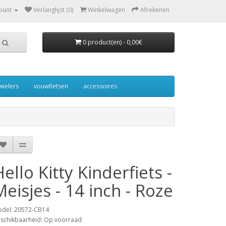
ount
Verlanglijst (0)
Winkelwagen
Afrekenen
0 product(en) - 0,00€
wielers
vouwfietsen
accessoires
Hello Kitty Kinderfiets -
Meisjes - 14 inch - Roze
del: 20572-CB14
schikbaarheid: Op voorraad