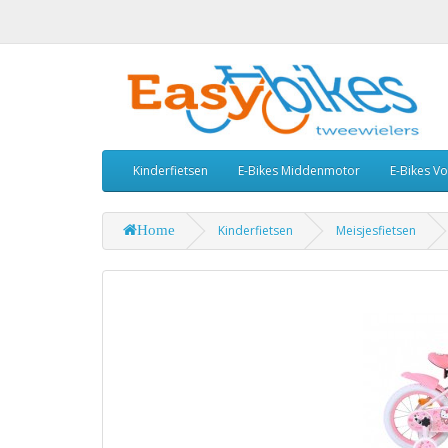
Kinderfietsen
E-Bikes Middenmotor
E-Bikes V
Home
Kinderfietsen
Meisjesfietsen