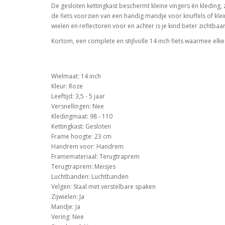
De gesloten kettingkast beschermt kleine vingers én kleding,
de fiets voorzien van een handig mandje voor knuffels of klei
wielen en reflectoren voor en achter is je kind beter zichtbaar
Kortom, een complete en stijlvolle 14 inch fiets waarmee elke 
Wielmaat: 14 inch
Kleur: Roze
Leeftijd: 3,5 - 5 jaar
Versnellingen: Nee
Kledingmaat: 98 - 110
Kettingkast: Gesloten
Frame hoogte: 23 cm
Handrem voor: Handrem
Framemateriaal: Terugtraprem
Terugtraprem: Meisjes
Luchtbanden: Luchtbanden
Velgen: Staal met verstelbare spaken
Zijwielen: Ja
Mandje: Ja
Vering: Nee