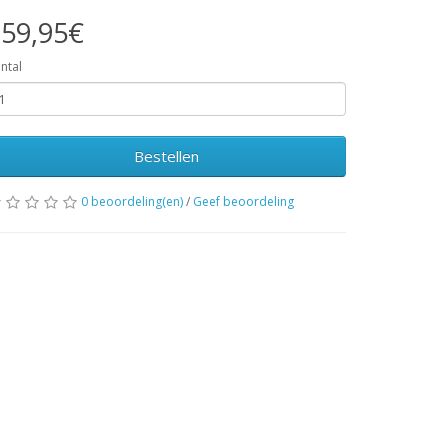
59,95€
ntal
Bestellen
0 beoordeling(en)
/
Geef beoordeling