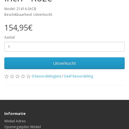
Model: 21414-SACB
Beschikbaarheid: Uitverkocht
154,95€
Aantal
Uitverkocht
0 beoordeling(en)
/
Geef beoordeling
Informatie
Winkel Adres
Openingstijden Winkel