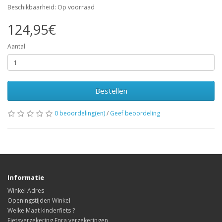
Beschikbaarheid: Op voorraad
124,95€
Aantal
Bestellen
0 beoordeling(en)
/
Geef beoordeling
Informatie
Winkel Adres
Openingstijden Winkel
Welke Maat kinderfiets ?
Fietsverzekering Enra verzekeringen