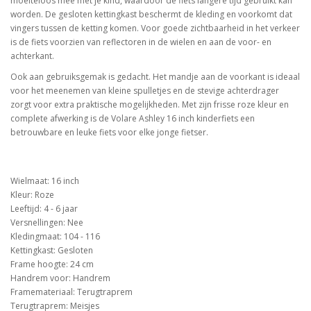
moeiteloos mee met je kind, waardoor de fiets langere tijd gebruikt kan
worden. De gesloten kettingkast beschermt de kleding en voorkomt dat
vingers tussen de ketting komen. Voor goede zichtbaarheid in het verkeer
is de fiets voorzien van reflectoren in de wielen en aan de voor- en
achterkant.
Ook aan gebruiksgemak is gedacht. Het mandje aan de voorkant is ideaal
voor het meenemen van kleine spulletjes en de stevige achterdrager
zorgt voor extra praktische mogelijkheden. Met zijn frisse roze kleur en
complete afwerking is de Volare Ashley 16 inch kinderfiets een
betrouwbare en leuke fiets voor elke jonge fietser.
Wielmaat: 16 inch
Kleur: Roze
Leeftijd: 4 - 6 jaar
Versnellingen: Nee
Kledingmaat: 104 - 116
Kettingkast: Gesloten
Frame hoogte: 24 cm
Handrem voor: Handrem
Framemateriaal: Terugtraprem
Terugtraprem: Meisjes