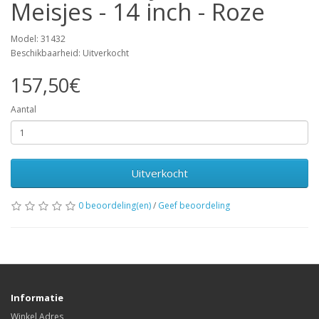
Meisjes - 14 inch - Roze
Model: 31432
Beschikbaarheid: Uitverkocht
157,50€
Aantal
Uitverkocht
0 beoordeling(en)
/
Geef beoordeling
Informatie
Winkel Adres