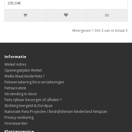
205,64€
Weergeven 1 t/m 3 van in totaal 3
Informatie
Winkel Adres
Openingstijden Winkel
Welke Maat kinderfiets ?
Fietsverzekering Enra verzekeringen
Fietsaccutest
Verzending in doos
Fiets rijklaar bezorgen of afhalen ?
Stichting leergeld & Dordpas
Nationale Fiets Projecten / Bedrijfsfietsen Nederland fietsplan
Privacy verklaring
Voorwaarden
Klantenservice