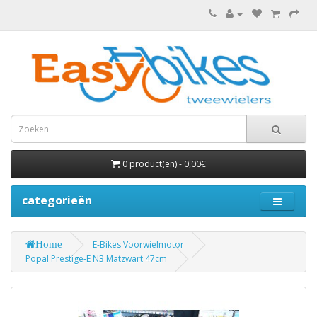
0 product(en) - 0,00€
categorieën
Home
E-Bikes Voorwielmotor
Popal Prestige-E N3 Matzwart 47cm