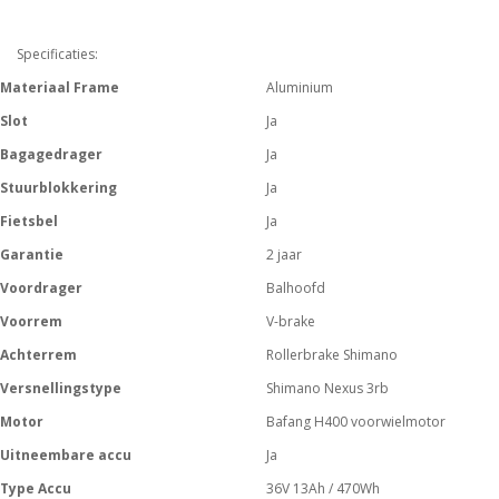
Specificaties:
Materiaal Frame
Aluminium
Slot
Ja
Bagagedrager
Ja
Stuurblokkering
Ja
Fietsbel
Ja
Garantie
2 jaar
Voordrager
Balhoofd
Voorrem
V-brake
Achterrem
Rollerbrake Shimano
Versnellingstype
Shimano Nexus 3rb
Motor
Bafang H400 voorwielmotor
Uitneembare accu
Ja
Type Accu
36V 13Ah / 470Wh